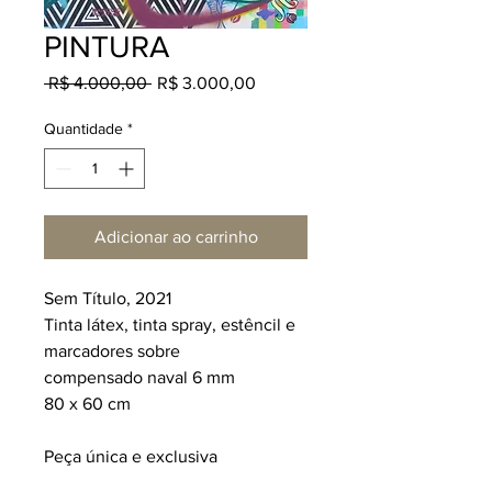
PINTURA
Preço
Preço
 R$ 4.000,00 
R$ 3.000,00
normal
promocional
Quantidade
*
Adicionar ao carrinho
Sem Título, 2021
Tinta látex, tinta spray, estêncil e
marcadores sobre
compensado naval 6 mm
80 x 60 cm
Peça única e exclusiva