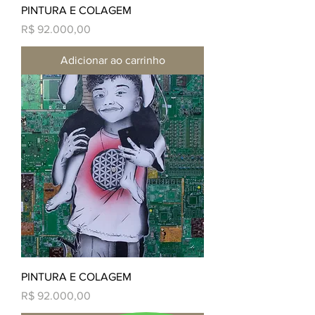
PINTURA E COLAGEM
Preço
R$ 92.000,00
Adicionar ao carrinho
PINTURA E COLAGEM
Preço
R$ 92.000,00