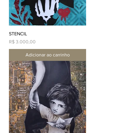
STENCIL
Preço
R$ 3.000,00
Adicionar ao carrinho